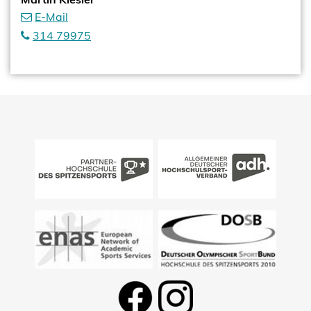
E-Mail
314 79975