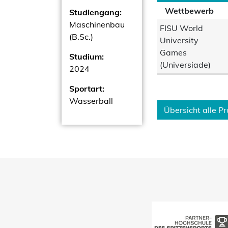
Wettbewerb
Studiengang:
Maschinenbau
FISU World
(B.Sc.)
University
Games
Studium:
(Universiade)
2024
Sportart:
Wasserball
Übersicht alle Pro