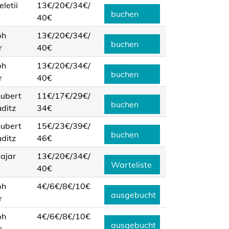
eletii
13€/
20€/
34€/
buchen
40€
ph
13€/
20€/
34€/
buchen
r
40€
ph
13€/
20€/
34€/
buchen
r
40€
hubert
11€/
17€/
29€/
buchen
ditz
34€
hubert
15€/
23€/
39€/
buchen
ditz
46€
ajar
13€/
20€/
34€/
Warteliste
40€
ph
4€/
6€/
8€/
10€
ausgebucht
r
ph
4€/
6€/
8€/
10€
ausgebucht
r