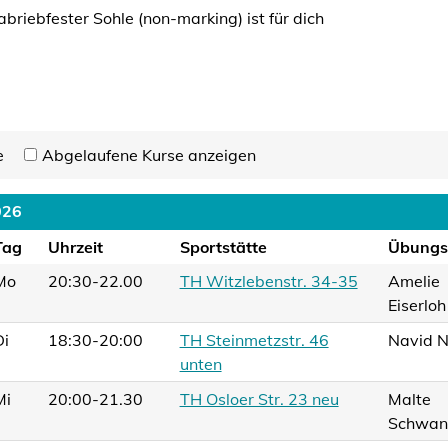
riebfester Sohle (non-marking) ist für dich
e
Abgelaufene Kurse anzeigen
026
Tag
Uhrzeit
Sportstätte
Übungsl
Mo
20:30-22.00
TH Witzlebenstr. 34-35
Amelie
Eiserloh
Di
18:30-20:00
TH Steinmetzstr. 46
Navid N
unten
Mi
20:00-21.30
TH Osloer Str. 23 neu
Malte
Schwan