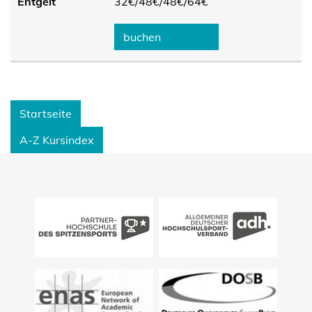
Entgelt
32€/
48€/
48€/
64€
buchen
Startseite
A-Z Kursindex