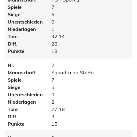
Spiele
7
Siege
6
Unentschieden
0
Niederlagen
1
Tore
42:14
Diff.
28
Punkte
18
Nr.
2
Mannschaft
Squadra da StuRa
Spiele
7
Siege
5
Unentschieden
0
Niederlagen
2
Tore
27:18
Diff.
9
Punkte
15