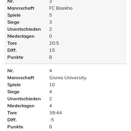
Nr.
3
Mannschaft
FC Baekho
Spiele
5
Siege
3
Unentschieden
2
Niederlagen
0
Tore
20:5
Diff.
15
Punkte
8
Nr.
4
Mannschaft
Gisma University
Spiele
10
Siege
4
Unentschieden
2
Niederlagen
4
Tore
39:44
Diff.
-5
Punkte
8