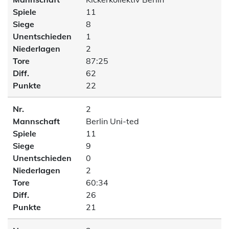
Spiele
11
Siege
8
Unentschieden
1
Niederlagen
2
Tore
87:25
Diff.
62
Punkte
22
Nr.
2
Mannschaft
Berlin Uni-ted
Spiele
11
Siege
9
Unentschieden
0
Niederlagen
2
Tore
60:34
Diff.
26
Punkte
21