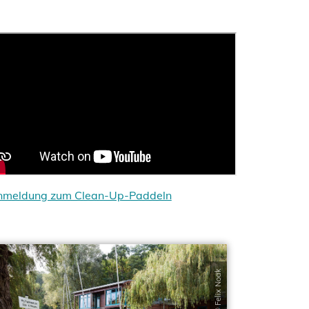
nmeldung zum Clean-Up-Paddeln
© Felix Noak