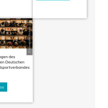
© Alexander Rentsch
ngen des
nen Deutschen
lsportverbandes
fos