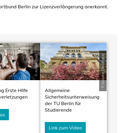
rtbund Berlin zur Lizenzverlängerung anerkannt.
© Adobe Stock
© Susanne Cholodnicki
g Erste Hilfe
Allgemeine
verletzungen
Sicherheitsunterweisung
der TU Berlin für
Studierende
fos
Link zum Video