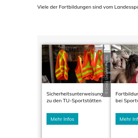
Viele der Fortbildungen sind vom Landesspo
© Cindy Shebley, Pexels
Sicherheitsunterweisung
Fortbildun
zu den TU-Sportstätten
bei Sport
Mehr Infos
Mehr In