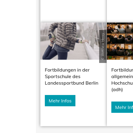
© Matthew Henry
Fortbildungen in der
Fortbildu
Sportschule des
allgemei
Landessportbund Berlin
Hochschu
(adh)
Mehr Infos
Mehr In