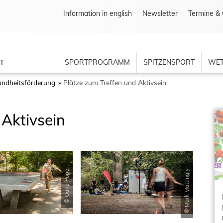
Information in english
Newsletter
Termine & 
T
SPORTPROGRAMM
SPITZENSPORT
WET
ndheitsförderung
Plätze zum Treffen und Aktivsein
 Aktivsein
© Oana Popa
© Mark Mattingly