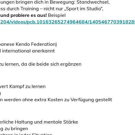
gungen bringen dich in Bewegung: Standwechsel,
ss durch Training – nicht nur „Sport im Studio“,
und probiere es aus!
Beispiel
88204/videos/pcb.10163265274964684/140546770391828
apanese Kendo Federation)
d international anerkannt
 lernen, da die beide sich ergänzen
wert Kampf zu lernen
g
en werden ohne extra Kosten zu Verfügung gestellt
erliche Haltung und mentale Stärke
g zu bringen