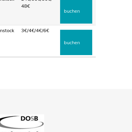
48€
buchen
nstock
3€/
4€/
4€/
6€
buchen