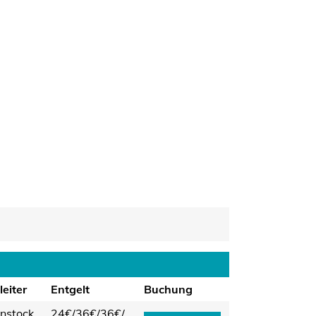
eiter
Entgelt
Buchung
nstock
24€/
36€/
36€/