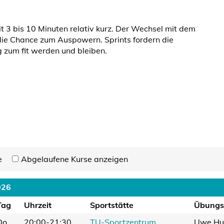
it 3 bis 10 Minuten relativ kurz. Der Wechsel mit dem
 die Chance zum Auspowern. Sprints fordern die
g zum fit werden und bleiben.
e
Abgelaufene Kurse anzeigen
026
Tag
Uhrzeit
Sportstätte
Übungsl
Do
20:00-21:30
TU-Sportzentrum
Uwe Hu