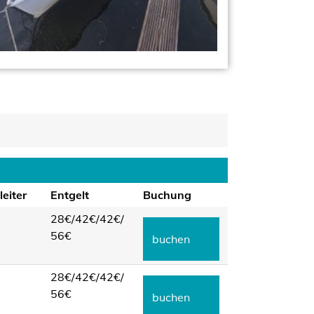
eiter
Entgelt
Buchung
28€/
42€/
42€/
56€
buchen
28€/
42€/
42€/
56€
buchen