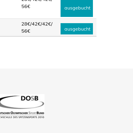
56€
ausgebucht
28€/
42€/
42€/
ausgebucht
56€