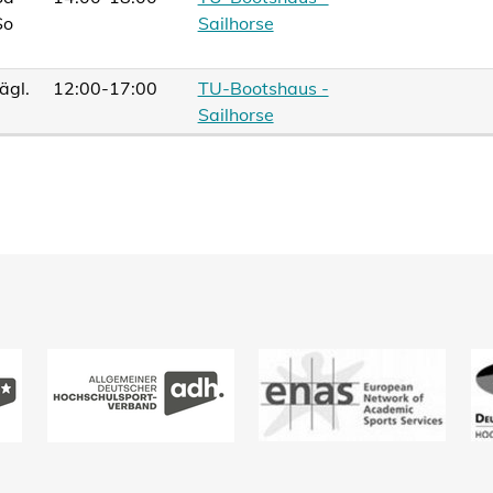
So
Sailhorse
ägl.
12:00-17:00
TU-Bootshaus -
Sailhorse