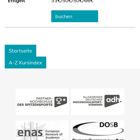
Entgelt
33€/
50€/
50€/
66€
buchen
Startseite
A-Z Kursindex