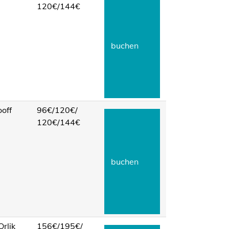
120€/
144€
buchen
ooff
96€/
120€/
120€/
144€
buchen
Orlik
156€/
195€/