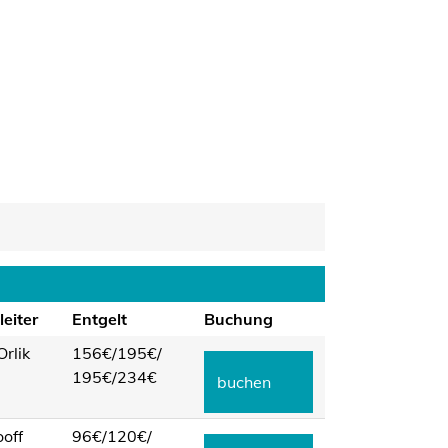
eiter
Entgelt
Buchung
Orlik
156€/
195€/
195€/
234€
buchen
ooff
96€/
120€/