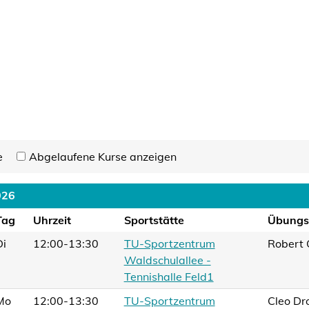
e
Abgelaufene Kurse anzeigen
026
Tag
Uhrzeit
Sportstätte
Übungsl
Di
12:00-13:30
TU-Sportzentrum
Robert 
Waldschulallee -
Tennishalle Feld1
Mo
12:00-13:30
TU-Sportzentrum
Cleo Dr