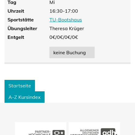
Tag
Mi
Uhrzeit
16:30-17:00
Sportstätte
TU-Bootshaus
Übungsleiter
Theresa Krüger
Entgelt
0€/
0€/
0€/
0€
keine Buchung
Startseite
A-Z Kursindex