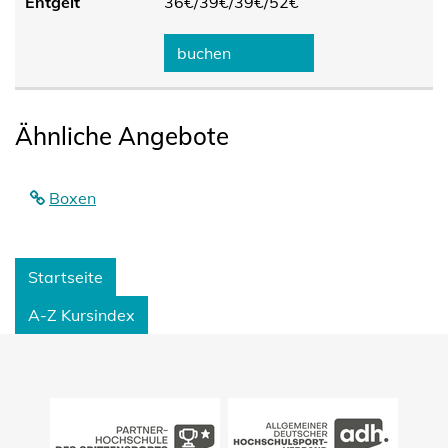
Entgelt
36€/
39€/
39€/
52€
buchen
Ähnliche Angebote
Boxen
Startseite
A-Z Kursindex