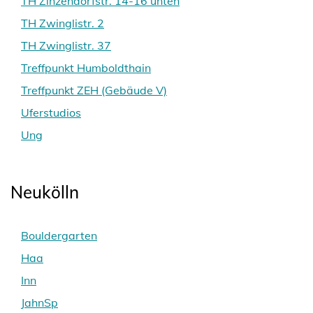
TH Zinzendorfstr. 14-16 unten
TH Zwinglistr. 2
TH Zwinglistr. 37
Treffpunkt Humboldthain
Treffpunkt ZEH (Gebäude V)
Uferstudios
Ung
Neukölln
Bouldergarten
Haa
Inn
JahnSp