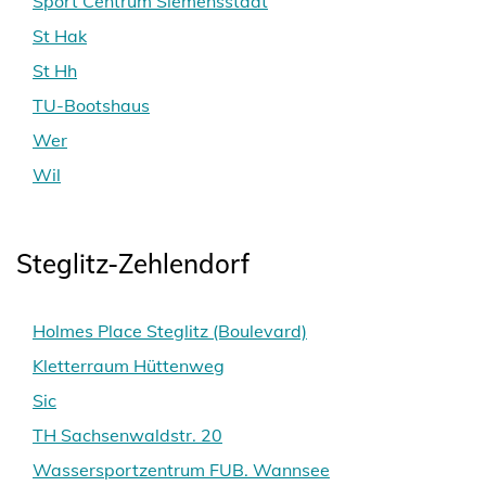
Sport Centrum Siemensstadt
St Hak
St Hh
TU-Bootshaus
Wer
Wil
Steglitz-Zehlendorf
Holmes Place Steglitz (Boulevard)
Kletterraum Hüttenweg
Sic
TH Sachsenwaldstr. 20
Wassersportzentrum FUB. Wannsee