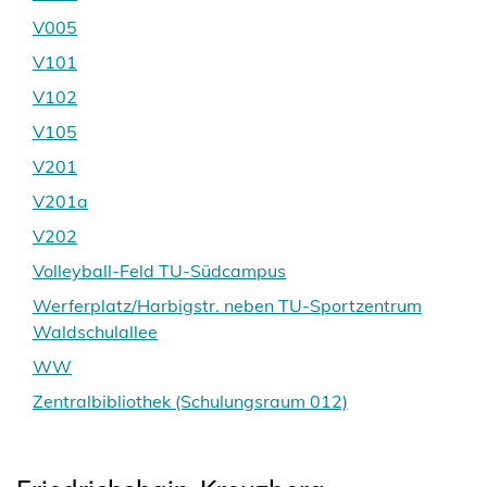
V005
V101
V102
V105
V201
V201a
V202
Volleyball-Feld TU-Südcampus
Werferplatz/Harbigstr. neben TU-Sportzentrum
Waldschulallee
WW
Zentralbibliothek (Schulungsraum 012)