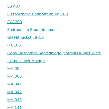
EB 407
Eissporthalle Charlottenburg P09
EW 203
Freiraum im Studentenhaus
GH Nithackstr. 8-16
H 0106
Hans-Rosenthal-Sportanlage (vormals Kühler Weg)
Julius-Hirsch-Anlage
MA 004
MA 005
MA 041
MA 042
MA 043
MA 141