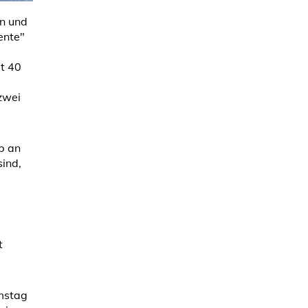
en und
ente"
it 40
zwei
b an
sind,
t
mstag