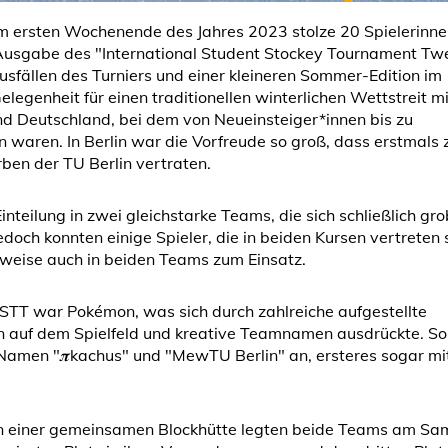
am ersten Wochenende des Jahres 2023 stolze 20 Spielerinn
 Ausgabe des "International Student Stockey Tournament Tw
fällen des Turniers und einer kleineren Sommer-Edition im
elegenheit für einen traditionellen winterlichen Wettstreit m
d Deutschland, bei dem von Neueinsteiger*innen bis zu
n waren. In Berlin war die Vorfreude so groß, dass erstmals 
ben der TU Berlin vertraten.
nteilung in zwei gleichstarke Teams, die sich schließlich gro
doch konnten einige Spieler, die in beiden Kursen vertreten 
lweise auch in beiden Teams zum Einsatz.
STT war Pokémon, was sich durch zahlreiche aufgestellte
n auf dem Spielfeld und kreative Teamnamen ausdrückte. So
Namen "𝝅kachus" und "MewTU Berlin" an, ersteres sogar mi
in einer gemeinsamen Blockhütte legten beide Teams am Sa