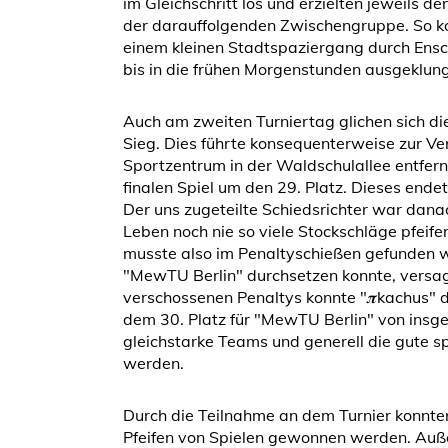
im Gleichschritt los und erzielten jeweils de
der darauffolgenden Zwischengruppe. So ko
einem kleinen Stadtspaziergang durch Ensch
bis in die frühen Morgenstunden ausgeklun
Auch am zweiten Turniertag glichen sich di
Sieg. Dies führte konsequenterweise zur V
Sportzentrum in der Waldschulallee entfer
finalen Spiel um den 29. Platz. Dieses end
Der uns zugeteilte Schiedsrichter war dana
Leben noch nie so viele Stockschläge pfeif
musste also im Penaltyschießen gefunden w
"MewTU Berlin" durchsetzen konnte, versag
verschossenen Penaltys konnte "𝝅kachus" de
dem 30. Platz für "MewTU Berlin" von insge
gleichstarke Teams und generell die gute s
werden.
Durch die Teilnahme an dem Turnier konnte
Pfeifen von Spielen gewonnen werden. Auße