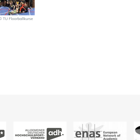
© TU Floorballkurse