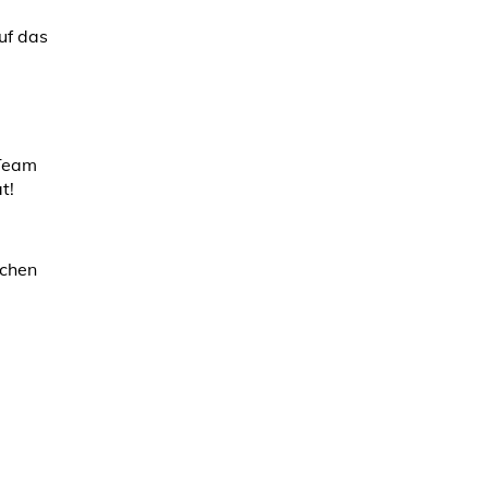
uf das
-Team
t!
uchen