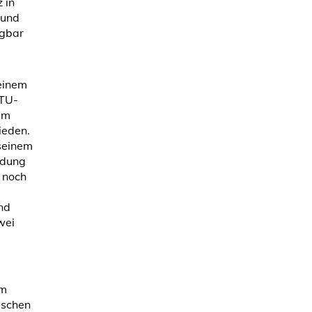
 in
 und
ngbar
einem
 TU-
im
ieden.
 seinem
idung
 noch
nd
wei
im
ischen