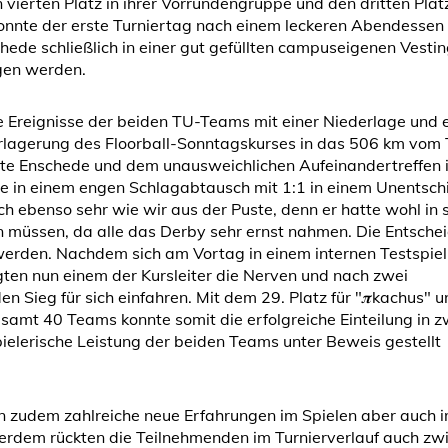
n vierten Platz in ihrer Vorrundengruppe und den dritten Platz
nnte der erste Turniertag nach einem leckeren Abendessen
ede schließlich in einer gut gefüllten campuseigenen Vesti
gen werden.
e Ereignisse der beiden TU-Teams mit einer Niederlage und 
erlagerung des Floorball-Sonntagskurses in das 506 km vom
nte Enschede und dem unausweichlichen Aufeinandertreffen 
ete in einem engen Schlagabtausch mit 1:1 in einem Unentsch
ch ebenso sehr wie wir aus der Puste, denn er hatte wohl in
en müssen, da alle das Derby sehr ernst nahmen. Die Entsche
erden. Nachdem sich am Vortag in einem internen Testspiel
ten nun einem der Kursleiter die Nerven und nach zwei
n Sieg für sich einfahren. Mit dem 29. Platz für "𝝅kachus" u
samt 40 Teams konnte somit die erfolgreiche Einteilung in z
pielerische Leistung der beiden Teams unter Beweis gestellt
n zudem zahlreiche neue Erfahrungen im Spielen aber auch 
rdem rückten die Teilnehmenden im Turnierverlauf auch zw