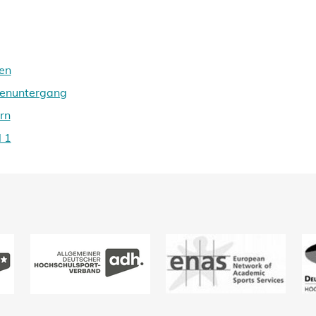
en
nenuntergang
rn
 1